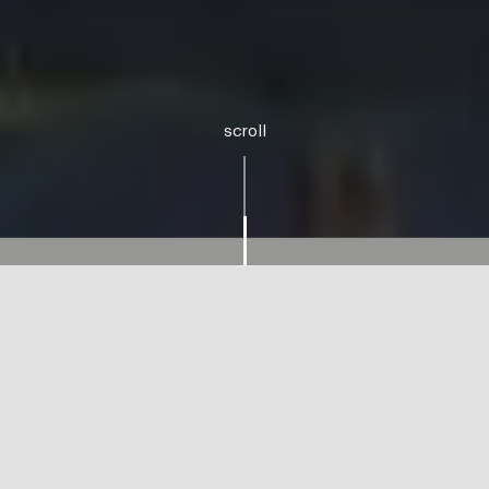
scroll
SERVICIOS
Branding
Estrategia digital
Diseño de Interiores
Visualización arquitectónica